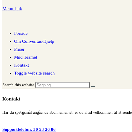
Menu
Luk
Forside
Om Conventus-Hjælp
Priser
Mød Teamet
Kontakt
Toggle website search
Search this website
Kontakt
Har du spørgsmål angående abonnementet, er du altid velkommen til at sende os
Supporttelefon: 30 53 26 86